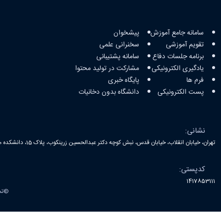
دسترسی سریع
سامانه جامع آموزش
پیشخوان
تقویم آموزشی
سخنرانی علمی
برنامه جلسات دفاع
سامانه پشتیبانی
یادگیری الکترونیکی
مشارکت در تولید محتوا
فرم ها
پایگاه خبری
پست الکترونیکی
دانشگاه بدون دخانیات
تماس با ما
نشانی:
تهران، خیابان انقلاب، خیابان قدس، نبش کوچه دکتر عبدالحسین زرینکوب، پلاک 15، دانشکده محیط زیست
کدپستی:
1417853111
©
تم