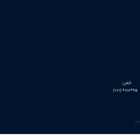
تلفن:
61112995 (021)
نیان