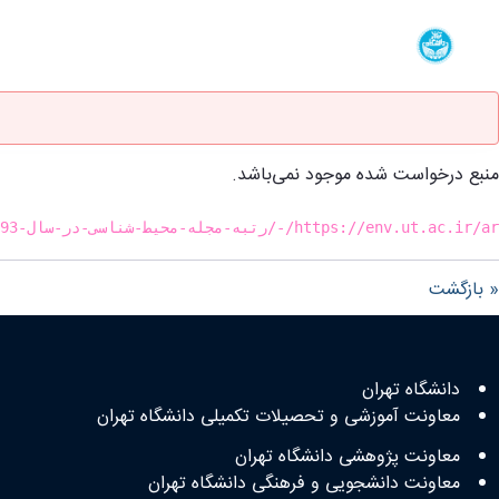
دانشکده محیط زیست
دانشگاه تهران
وضعیت - env- دانشکده محیط زیست
یافت نشد
منبع درخواست شده موجود نمی‌باشد.
https://env.ut.ac.ir/ar/-/رتبه-مجله-محیط-شناسی-در-سال-1393?redirect=https://batmanapollo.ru/список-записей-обновляемый/
« بازگشت
لینک های مفید
دانشگاه تهران
معاونت آموزشی و تحصیلات تکمیلی دانشگاه تهران
معاونت پژوهشی دانشگاه تهران
معاونت دانشجویی و فرهنگی دانشگاه تهران