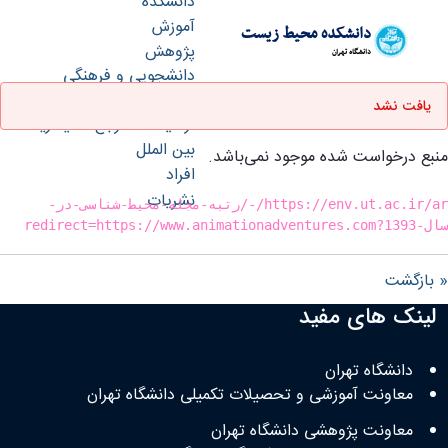
دانشکده
آموزش
دانشکده محیط زیست
پژوهش
دانشگاه تهران
دانشجویی و فرهنگی
وضعیت - env- دانشکده محیط زیست
گروه‌ها
یافت نشد
آزمایشگاه مرجع محيط‌زيست
بین الملل
منبع درخواست شده موجود نمی‌باشد.
افراد
نشریات
https://env.ut.ac.ir/ar/-/رتبه-مجله-محیط-شناسی-در-
سال-1393?redirect=https://www.animationadventures.com
« بازگشت
لینک های مفید
دانشگاه تهران
معاونت آموزشی و تحصیلات تکمیلی دانشگاه تهران
معاونت پژوهشی دانشگاه تهران