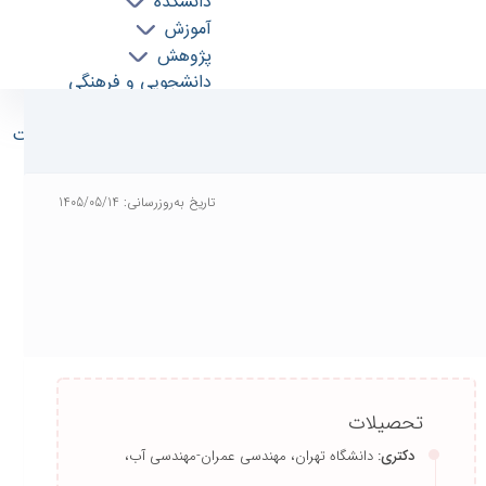
دانشکده
آموزش
پژوهش
دانشجویی و فرهنگی
گروه‌ها
آزمایشگاه مرجع محيط‌زيست
بین الملل
افراد
تاریخ به‌روزرسانی: 1405/05/14
نشریات
تحصیلات
دکتری:
دانشگاه تهران، مهندسی عمران-مهندسی آب،
1383 ← 1387